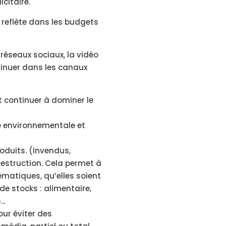
citaire.
e reflète dans les budgets
réseaux sociaux, la vidéo
minuer dans les canaux
t continuer à dominer le
é environnementale et
oduits. (Invendus,
destruction. Cela permet à
ématiques, qu’elles soient
de stocks : alimentaire,
e…
our éviter des