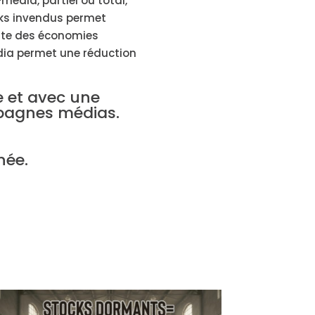
édia, partiel ou total,
cks invendus permet
ente des économies
dia permet une réduction
e et avec une
mpagnes médias.
née.