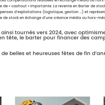
. Les compensations réalisées en échange media ou hors-m
 de « cashout » importante. La revente en Barter de sto
penses d’exploitations (logistique, gestion …) et représ
rtie de stock en échange d’une créance média ou hors-mé
 ainsi tournés vers 2024, avec optimism
en tête, le barter pour financer des ca
de belles et heureuses fêtes de fin d’an