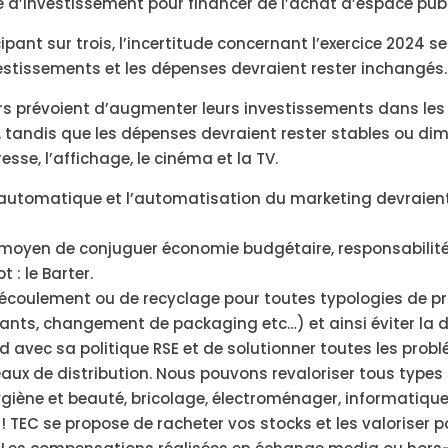
’investissement pour financer de l’achat d’espace publi
pant sur trois, l’incertitude concernant l’exercice 2024 s
vestissements et les dépenses devraient rester inchangés.
urs prévoient d’augmenter leurs investissements dans les 
e, tandis que les dépenses devraient rester stables ou di
esse, l’affichage, le cinéma et la TV.
ge automatique et l’automatisation du marketing devraien
 moyen de conjuguer économie budgétaire, responsabilit
 : le Barter.
’écoulement ou de recyclage pour toutes typologies de pr
mants, changement de packaging etc…) et ainsi éviter la 
 avec sa politique RSE et de solutionner toutes les probl
eaux de distribution. Nous pouvons revaloriser tous types 
, hygiène et beauté, bricolage, électroménager, informatiqu
 ! TEC se propose de racheter vos stocks et les valoriser p