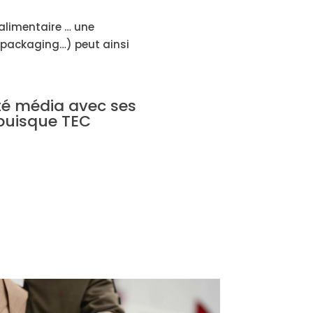
’alimentaire … une
e packaging…) peut ainsi
té média avec ses
puisque TEC