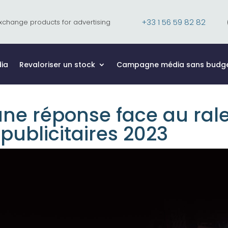
+33 1 56 59 82 82
xchange products for advertising
ia
Revaloriser un stock
Campagne média sans budg
une réponse face au ra
publicitaires 2023